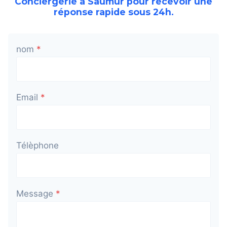
Conciergerie à Saumur pour recevoir une
réponse rapide sous 24h.
nom
*
Email
*
Télèphone
Message
*