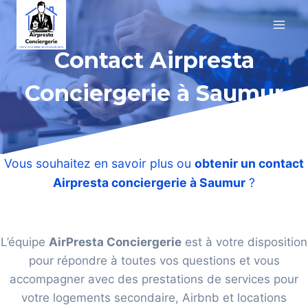
Aller
au
contenu
Contact Airpresta
Conciergerie à Saumur
Vous souhaitez en savoir plus ou
obtenir un contact
Airpresta conciergerie à Saumur
?
L’équipe
AirPresta Conciergerie
est à votre disposition
pour répondre à toutes vos questions et vous
accompagner avec des prestations de services pour
votre logements secondaire, Airbnb et locations